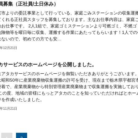
員募集（正社員/土日休み）
宮市よりの委託事業として行っている、家庭ごみステーションの収集運
てくれる正社員スタッフを募集しております。主なお仕事内容は、家庭
のお仕事です。 2人1組で、家庭ゴミステーションより可燃ゴミ、不燃ゴ
危険物等を曜日毎に収集、運搬する作業にあたってもらいます！1人での
ないので、初めての方でも安...
2年12月21日
カサービスのホームページを公開しました。
はアタカサービスのホームページを御覧いただきありがとうございます
は昭和50年に産業廃棄物収集運搬の許可を受け、現在まで栃木県宇都宮
密着で、産業廃棄物から特別管理産業廃棄物まで収集運搬を実施してお
 この度、地域の皆様にもっとアタカのことを知っていただければとホー
ジを作成いたしました。
2年11月21日