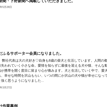
新聞・下野新聞へ掲載していただきました。
4年5月28日
だふるサポーター会員になりました。
代表は大の犬好き♡自身も8歳の柴犬と生活しています。人間の
日失われていく小さな命。愛情を知らずに最後を迎える犬や猫、そんな
稿が携帯を開く度目に留まり心が痛みます。犬と生活していく中で、愛
れ、幸せな時間を沢山もらい、いつの間にか沢山の犬や猫が幸せになっ
強く思うようになりました...
4年3月27日
け作業事例