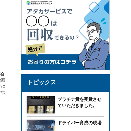
都合
動画
トピックス
犬に
て欲
プラチナ賞を受賞させ
ていただきました。
ドライバー育成の現場