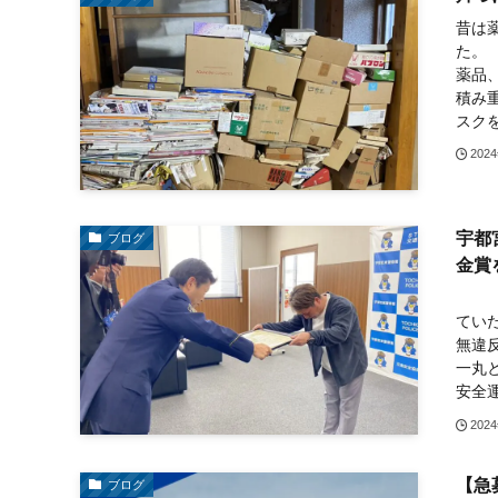
昔は
薬品
積み
スク
202
宇都
ブログ
金賞
表彰
てい
無違
一丸
安全運
202
【急
ブログ