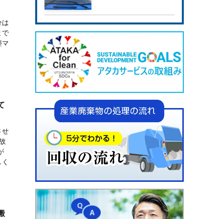
は
まで
塵マ
て
させ
故
が
しく
搬