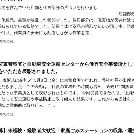
薬局を営んでいた店舗と住居部分の片づけを行いまし
た。 店舗部分
、化粧品、書類が散乱した状態でした。住居部分は、廃棄物が天井付近
重ねられている状態でした。部屋全体に薬品の強烈な匂いが漂う中、防
を付け、作業員の安全にも配慮しながら作業を進...
4年3月19日
宮東警察署と自動車安全運転センターから優秀安全事業所とし
をいただき表彰されました。
式は令和6年3月8日（金）に東警察署で行われ、弊社社長が出席
ただきました。この表彰は、社員の業務外の時間も含め、過去1年間無事
反だった事業所として表彰されたものです。 今回受賞できたのは、社員
となって安全運転や事故防止に取り組んだ結果です。これからも当社ら
転に徹底的に取り組み、こ...
4年3月15日
募】未経験・経験者大歓迎！家庭ごみステーションの収集・運