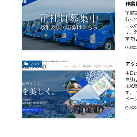
作業
宇都
行っ
回収
ミ、
業では
202
アタ
ブログ
本日
当社
地域
す。
ペー
202