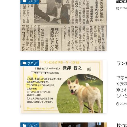
読売
ブログ
202
ワン
ブログ
弊社
で毎
や投
癒さ
しいと
202
片づ
ブログ