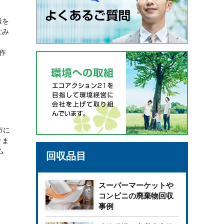
搬を
ごみ
作
。
市に
りま
ム
回収品目
スーパーマーケットや
コンビニの廃棄物回収
事例